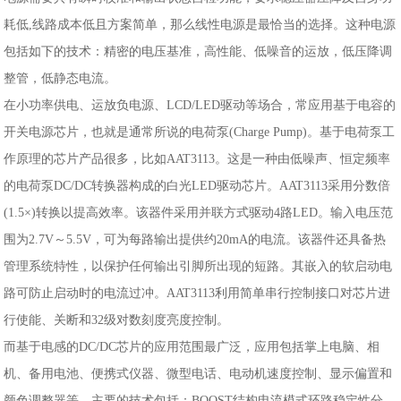
耗低,线路成本低且方案简单，那么线性电源是最恰当的选择。这种电源
包括如下的技术：精密的电压基准，高性能、低噪音的运放，低压降调
整管，低静态电流。
在小功率供电、运放负电源、LCD/LED驱动等场合，常应用基于电容的
开关电源芯片，也就是通常所说的电荷泵(Charge Pump)。基于电荷泵工
作原理的芯片产品很多，比如AAT3113。这是一种由低噪声、恒定频率
的电荷泵DC/DC转换器构成的白光LED驱动芯片。AAT3113采用分数倍
(1.5×)转换以提高效率。该器件采用并联方式驱动4路LED。输入电压范
围为2.7V～5.5V，可为每路输出提供约20mA的电流。该器件还具备热
管理系统特性，以保护任何输出引脚所出现的短路。其嵌入的软启动电
路可防止启动时的电流过冲。AAT3113利用简单串行控制接口对芯片进
行使能、关断和32级对数刻度亮度控制。
而基于电感的DC/DC芯片的应用范围最广泛，应用包括掌上电脑、相
机、备用电池、便携式仪器、微型电话、电动机速度控制、显示偏置和
颜色调整器等。主要的技术包括：BOOST结构电流模式环路稳定性分