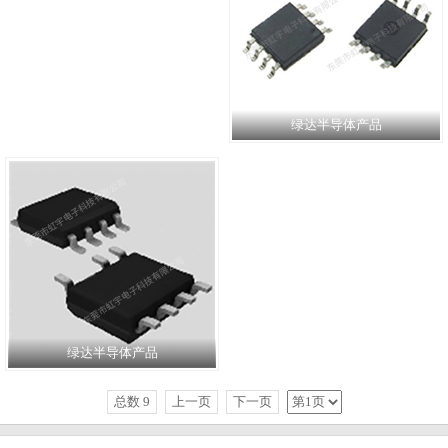
绿达半导体产品
绿达半导体产品
总数 9
上一页
下一页