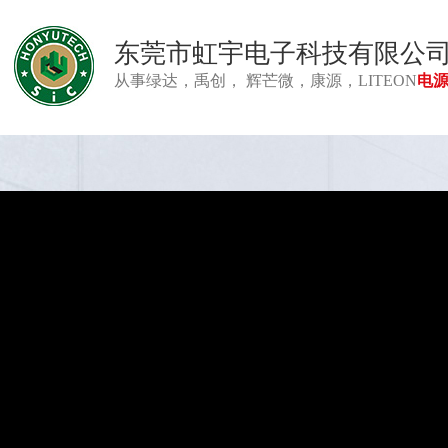
东莞市虹宇电子科技有限公
从事绿达，禹创， 辉芒微，康源，LITEON
电源