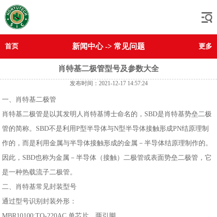
新闻中心
->
常见问题
首页
更多
肖特基二极管型号及参数大全
发布时间：2021-12-17 14:57:24
一、肖特基二极管
肖特基二极管是以其发明人肖特基博士命名的，SBD是肖特基势垒二极
管的简称。SBD不是利用P型半导体与N型半导体接触形成PN结原理制
作的，而是利用金属与半导体接触形成的金属－半导体结原理制作的。
因此，SBD也称为金属－半导体（接触）二极管或表面势垒二极管，它
是一种热载流子二极管。
二、肖特基常见封装型号
通过型号识别封装外形：
MBR10100:TO-220AC,单芯片，两引脚，