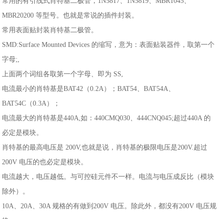
常用的有引线式肖特基二极管，1N5817、1N5819、MBR1045、
MBR20200 等型号。也就是常说的插件封装。
常用表面贴封装肖特基二极管。
SMD:Surface Mounted Devices 的缩写，意为：表面贴装器件，取第一个
字母;,
上面两个词组各取第一个字母、即为 SS,
电流最小的肖特基是BAT42（0.2A）；BAT54、BAT54A、
BAT54C（0.3A）；
电流最大的肖特基是440A,如：440CMQ030、444CNQ045;超过440A 的
必定是模块。
肖特基的最高电压是 200V,也就是说，肖特基的极限电压是200V.超过
200V 电压的也必定是模块。
电流越大，电压越低。与可控硅元件不一样。电流与电压成反比（模块
除外）。
10A、20A、30A 规格的有做到200V 电压。除此外，都没有200V 电压规