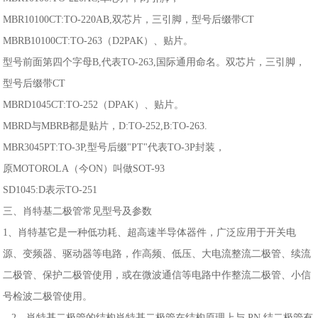
MBR10100CT:TO-220AB,双芯片，三引脚，型号后缀带CT
MBRB10100CT:TO-263（D2PAK）、贴片。
型号前面第四个字母B,代表TO-263,国际通用命名。双芯片，三引脚，
型号后缀带CT
MBRD1045CT:TO-252（DPAK）、贴片。
MBRD与MBRB都是贴片，D:TO-252,B:TO-263.
MBR3045PT:TO-3P,型号后缀"PT"代表TO-3P封装，
原MOTOROLA（今ON）叫做SOT-93
SD1045:D表示TO-251
三、肖特基二极管常见型号及参数
1、肖特基它是一种低功耗、超高速半导体器件，广泛应用于开关电
源、变频器、驱动器等电路，作高频、低压、大电流整流二极管、续流
二极管、保护二极管使用，或在微波通信等电路中作整流二极管、小信
号检波二极管使用。
2、肖特基二极管的结构肖特基二极管在结构原理上与 PN 结二极管有