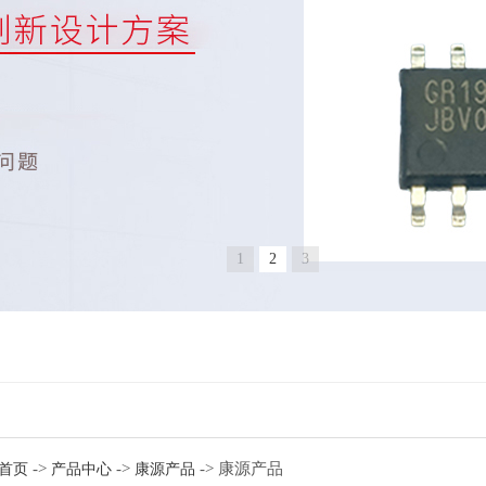
1
2
3
->
->
-> 康源产品
首页
产品中心
康源产品