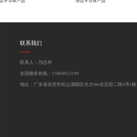
达半导体产品
绿达半导体产品
联系我们
联系人：邝志华
全国服务热线：15869823199
地址：广东省东莞市松山湖园区光大We谷总部二路4号1栋1