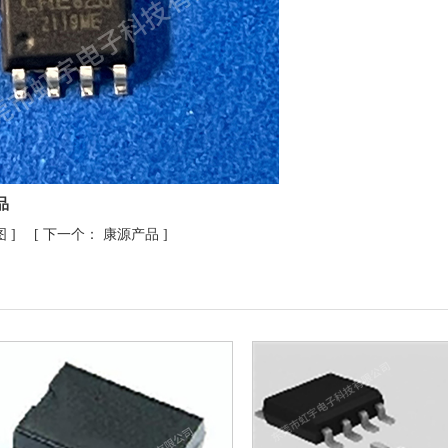
品
图
] [
下一个：
康源产品
]