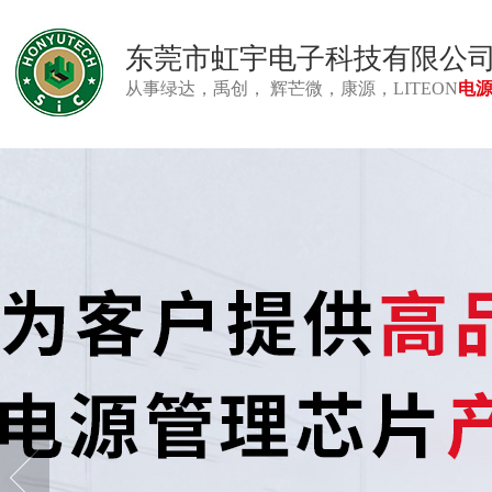
东莞市虹宇电子科技有限公
从事绿达，禹创， 辉芒微，康源，LITEON
电源